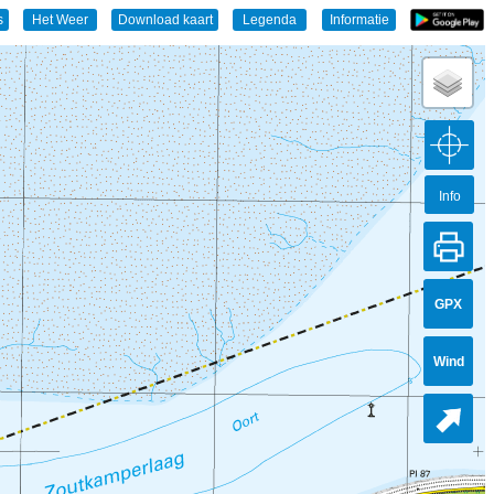
Info
GPX
Wind