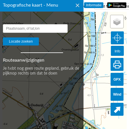
×
Topografische kaart - Menu
☰ Topografische Kaart Nederland
Info
Routeaanwijzigingen
Je hebt nog geen route gepland, gebruik de
pijlknop rechts om dat te doen
GPX
Wind