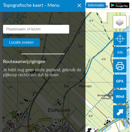
×
Topografische kaart - Menu
☰ Topografische Kaart Nederland
Info
Routeaanwijzigingen
Je hebt nog geen route gepland, gebruik de
pijlknop rechts om dat te doen
GPX
Wind