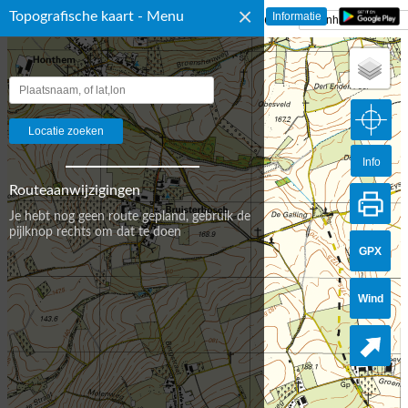
×
Topografische kaart - Menu
☰ Topografische Kaart Nederland
Info
Routeaanwijzigingen
Je hebt nog geen route gepland, gebruik de
pijlknop rechts om dat te doen
GPX
Wind