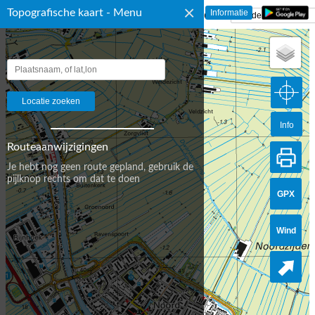
×
Topografische kaart - Menu
☰ Topografische Kaart Nederland
Info
Routeaanwijzigingen
Je hebt nog geen route gepland, gebruik de
pijlknop rechts om dat te doen
GPX
Wind