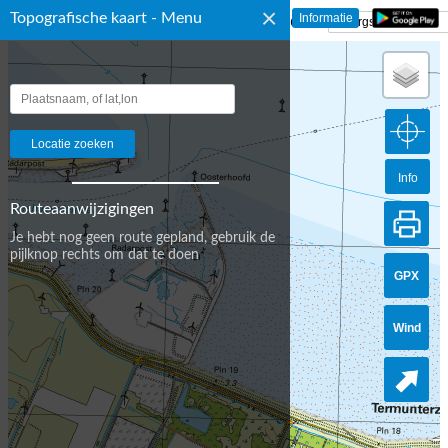
×
Topografische kaart - Menu
☰ Topografische Kaart Nederland
Info
Routeaanwijzigingen
Je hebt nog geen route gepland, gebruik de
pijlknop rechts om dat te doen
GPX
Wind