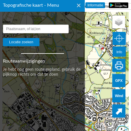
×
Topografische kaart - Menu
☰ Topografische Kaart Nederland
Info
Routeaanwijzigingen
Je hebt nog geen route gepland, gebruik de
pijlknop rechts om dat te doen
GPX
Wind