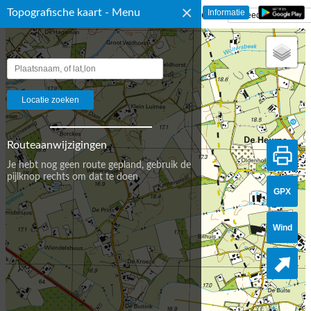
×
Topografische kaart - Menu
☰ Topografische Kaart Nederland
Routeaanwijzigingen
Je hebt nog geen route gepland, gebruik de
pijlknop rechts om dat te doen
GPX
Wind