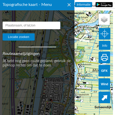
×
Topografische kaart - Menu
☰ Topografische Kaart Nederland
Info
Routeaanwijzigingen
Je hebt nog geen route gepland, gebruik de
pijlknop rechts om dat te doen
GPX
Wind