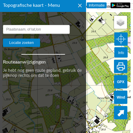
×
Topografische kaart - Menu
☰ Topografische Kaart Nederland
Info
Routeaanwijzigingen
Je hebt nog geen route gepland, gebruik de
pijlknop rechts om dat te doen
GPX
Wind