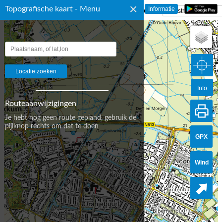
×
Topografische kaart - Menu
☰ Topografische Kaart Nederland
Info
Routeaanwijzigingen
Je hebt nog geen route gepland, gebruik de
pijlknop rechts om dat te doen
GPX
Wind