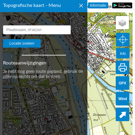
×
Topografische kaart - Menu
☰ Topografische Kaart Nederland
Info
Routeaanwijzigingen
Je hebt nog geen route gepland, gebruik de
pijlknop rechts om dat te doen
GPX
Wind