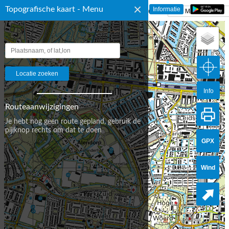
×
Topografische kaart - Menu
☰ Topografische Kaart Nederland
Info
Routeaanwijzigingen
Je hebt nog geen route gepland, gebruik de
pijlknop rechts om dat te doen
GPX
Wind